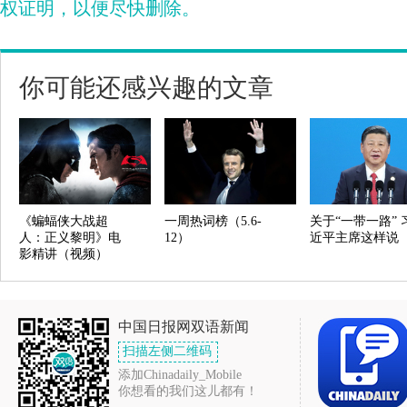
权证明，以便尽快删除。
你可能还感兴趣的文章
《蝙蝠侠大战超
一周热词榜（5.6-
关于“一带一路” 
人：正义黎明》电
12）
近平主席这样说
影精讲（视频）
中国日报网双语新闻
扫描左侧二维码
添加Chinadaily_Mobile
你想看的我们这儿都有！