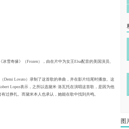
冰雪奇缘》（Frozen），由在片中为女王Elsa配音的美国演员、
Demi Lovato）录制了这首歌的单曲，并在影片结尾时播放。这
pez和Robert Lopez表示，之所以选黛米·洛瓦托在演唱这首歌，是因为他
都曾有过挣扎。而黛米本人也承认，她能在歌中找到共鸣。
图