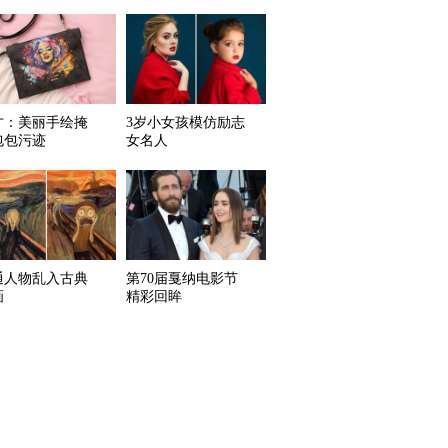
才：美丽手绘掩
3岁小女孩模仿励志
包包污迹
女名人
通人物乱入古典
第70届戛纳电影节
画
精彩回眸