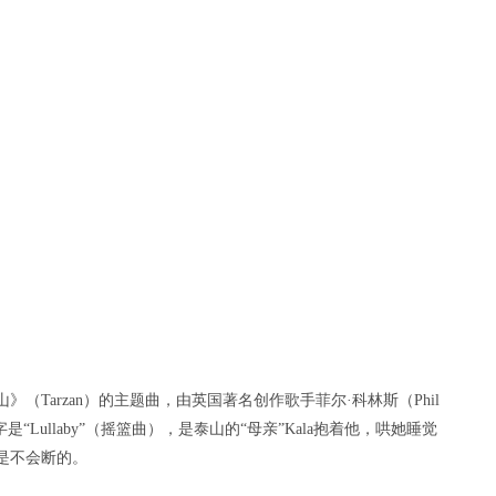
》（Tarzan）的主题曲，由英国著名创作歌手菲尔·科林斯（Phil
是“Lullaby”（摇篮曲），是泰山的“母亲”Kala抱着他，哄她睡觉
是不会断的。