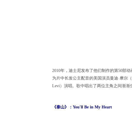
2010年，迪士尼发布了他们制作的第50部动画电影《
为片中长发公主配音的美国演员曼迪·摩尔（Man
Levi）演唱。歌中唱出了两位主角之间渐
《泰山》：You'll Be in My Heart