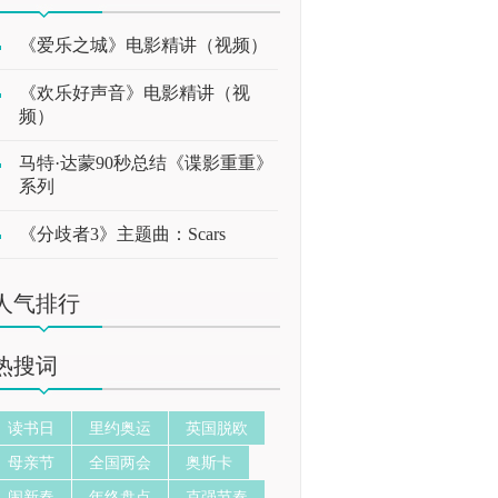
《爱乐之城》电影精讲（视频）
《欢乐好声音》电影精讲（视
频）
马特·达蒙90秒总结《谍影重重》
系列
《分歧者3》主题曲：Scars
人气排行
热搜词
读书日
里约奥运
英国脱欧
母亲节
全国两会
奥斯卡
闹新春
年终盘点
克强节奏