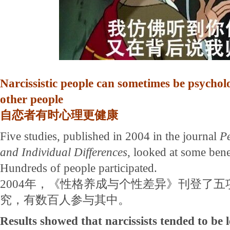
Narcissistic people can sometimes be psycholo
other people
自恋者有时心理更健康
Five studies, published in 2004 in the journal
Pe
and Individual Differences
, looked at some bene
Hundreds of people participated.
2004年，《性格养成与个性差异》刊登了
究，有数百人参与其中。
Results showed that narcissists tended to be l