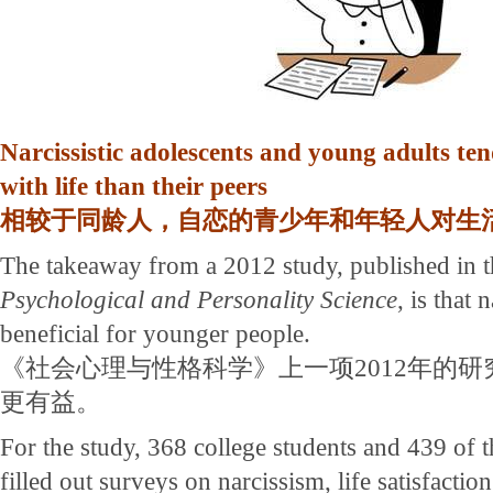
Narcissistic adolescents and young adults ten
with life than their peers
相较于同龄人，自恋的青少年和年轻人对生
The takeaway from a 2012 study, published in t
Psychological and Personality Science
, is that
beneficial for younger people.
《社会心理与性格科学》上一项2012年的
更有益。
For the study, 368 college students and 439 of 
filled out surveys on narcissism, life satisfaction