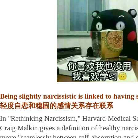
Being slightly narcissistic is linked to having
轻度自恋和稳固的感情关系存在联系
In "Rethinking Narcissism," Harvard Medical S
Craig Malkin gives a definition of healthy narci
move "seamlessly between self-absorption and ca