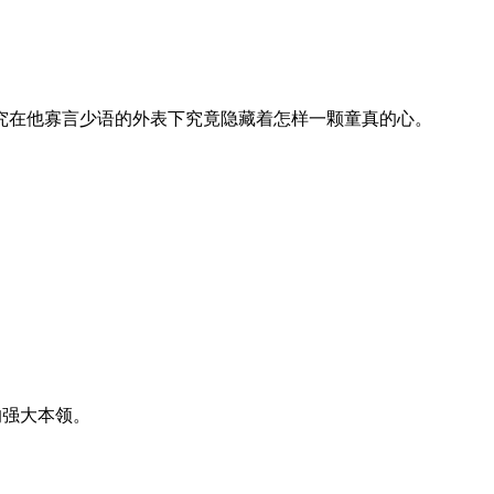
究在他寡言少语的外表下究竟隐藏着怎样一颗童真的心。
的强大本领。