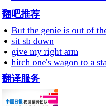
翻吧推荐
But the genie is out of the
sit sb down
give my right arm
hitch one's wagon to a st
翻译服务