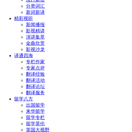
分类词汇
新词新译
精彩视听
新闻播报
影视精讲
演讲集萃
金曲欣赏
影视沙龙
译通四海
专栏作家
专家点评
翻译经验
翻译活动
翻译论坛
翻译服务
留学八方
出国留学
来华留学
留学专栏
留学英伦
英国大视野