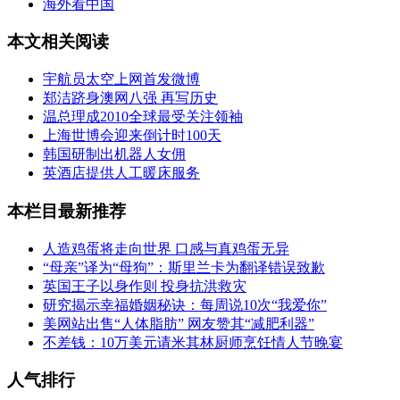
海外看中国
本文相关阅读
宇航员太空上网首发微博
郑洁跻身澳网八强 再写历史
温总理成2010全球最受关注领袖
上海世博会迎来倒计时100天
韩国研制出机器人女佣
英酒店提供人工暖床服务
本栏目最新推荐
人造鸡蛋将走向世界 口感与真鸡蛋无异
“母亲”译为“母狗”：斯里兰卡为翻译错误致歉
英国王子以身作则 投身抗洪救灾
研究揭示幸福婚姻秘诀：每周说10次“我爱你”
美网站出售“人体脂肪” 网友赞其“减肥利器”
不差钱：10万美元请米其林厨师烹饪情人节晚宴
人气排行