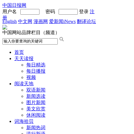
中国日报网
用户名
密码
登录
注
册
English
中文网
漫画网
爱新闻iNews
翻译论坛
中国网站品牌栏目（频道）
首页
天天读报
每日精选
每日播报
视频
阅读天地
双语新闻
新闻选读
图片新闻
美文欣赏
休闲阅读
词海拾贝
新闻热词
流行新语