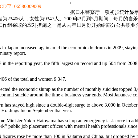
106580009009
据日本警察厅一项初步统计显示，
杀者为23406人，女性为9347人。2009年3月到5月期间，每
工作组采取的应对措施之一是从去年11月份开始给部分公共职业
 in Japan increased again amid the economic doldrums in 2009, staying 
minary report.
3 in the reporting year, the fifth largest on record and up 504 from 200
406 of the total and women 9,347.
flected the economic slump as the number of monthly suicides topped 3
commit suicide around the time a business year ends. Most Japanese c
has stayed high since a double-digit surge to above 3,000 in October 
Holdings Inc in September that year.
e Minister Yukio Hatoyama has set up an emergency task force to addre
rk’’ public job placement offices with mental health professionals sinc
9 figures rose by more than 100 in Saitama and Chiba, but dropped by