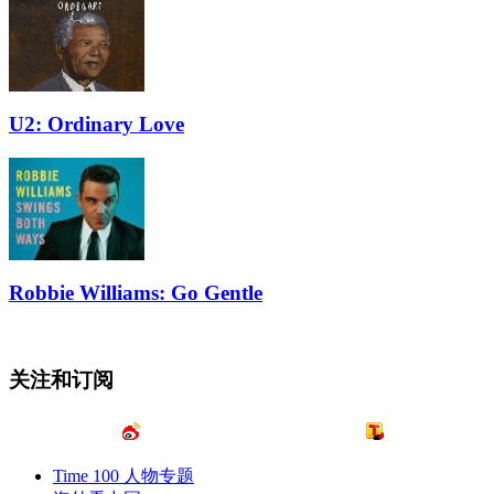
U2: Ordinary Love
Robbie Williams: Go Gentle
关注和订阅
Time 100 人物专题