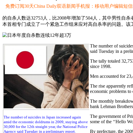
免费订阅30天China Daily双语新闻手机报：移动用户编辑短信CD至
的自杀人数达32753人，比2008年增加了504人，其中男性自
本首相专门成立了一个紧急工作组来应对高自杀率的问题。该
The number of suicides
said Tuesday in a preli
The tally totaled 32,75
since 1998.
Men accounted for 23,
The rise apparently re
economic problems to 
The monthly breakdown 
bank Lehman Brothers 
The government of Prim
The number of suicides in Japan increased again
some of the ‘‘Hello Wo
amid the economic doldrums in 2009, staying above
30,000 for the 12th straight year, the National Police
By prefecture, the 200
Agency said Tuesday in a preliminary report.