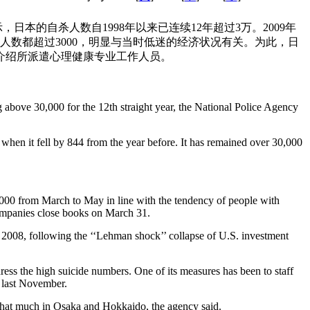
日本的自杀人数自1998年以来已连续12年超过3万。2009年
月的自杀人数都超过3000，明显与当时低迷的经济状况有关。为此，日
介绍所派遣心理健康专业工作人员。
above 30,000 for the 12th straight year, the National Police Agency
8 when it fell by 844 from the year before. It has remained over 30,000
,000 from March to May in line with the tendency of people with
ompanies close books on March 31.
2008, following the ‘‘Lehman shock’’ collapse of U.S. investment
ss the high suicide numbers. One of its measures has been to staff
e last November.
 that much in Osaka and Hokkaido, the agency said.