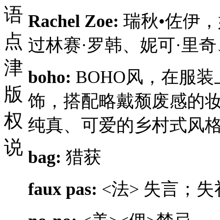
语
Rachel Zoe:
瑞秋•佐伊
点
过林赛·罗韩、妮可·里
津
boho:
BOHO风，在服
版
饰，搭配略戴颓废感的妆
权
纯真、可爱的乡村式风
说
bag:
猎获
faux pas:
<法> 失言；