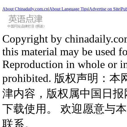
About Chinadaily.com.cn
|
About Language Tips
|
Advertise on Site
|
Pub
Copyright by chinadaily.com
this material may be used f
Reproduction in whole or in
prohibited. 版权
津内容，版权属中国日报
下载使用。 欢迎愿意与
联系。