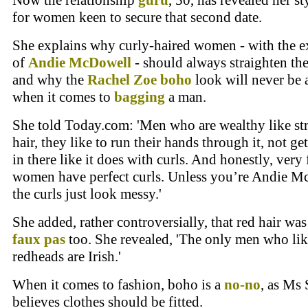
Now the relationship
guru
, 50, has revealed her st
for women keen to secure that second date.
She explains why curly-haired women - with the e
of
Andie McDowell
- should always straighten the
and why the
Rachel Zoe
boho
look will never be 
when it comes to
bagging
a man.
She told Today.com: 'Men who are wealthy like st
hair, they like to run their hands through it, not ge
in there like it does with curls. And honestly, very
women have perfect curls. Unless you’re Andie M
the curls just look messy.'
She added, rather controversially, that red hair was
faux pas
too. She revealed, 'The only men who li
redheads are Irish.'
When it comes to fashion, boho is a
no-no
, as Ms 
believes clothes should be fitted.