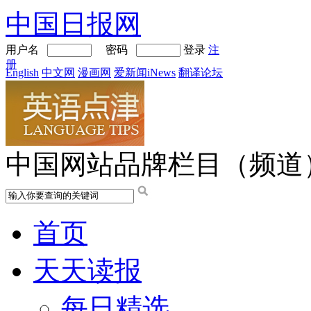
中国日报网
用户名
密码
登录
注
册
English
中文网
漫画网
爱新闻iNews
翻译论坛
中国网站品牌栏目（频道
首页
天天读报
每日精选