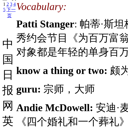
Vocabulary:
1
2
3
4
5
下一
页
Patti Stanger
: 帕蒂·斯
秀约会节目《为百万富
中
对象都是年轻的单身百
国
know a thing or two:
颇
日
guru:
宗师，大师
报
网
Andie McDowell:
安迪·
英
《四个婚礼和一个葬礼