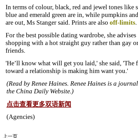
In terms of colour, black, red and jewel tones like 
blue and emerald green are in, while pumpkins an
are out, Ms Stanger said. Prints are also
off-limits
.
For the best possible dating wardrobe, she advises
shopping with a hot straight guy rather than gay o
friends.
'He’ll know what will get you laid,' she said, 'The f
toward a relationship is making him want you.'
(Read by Renee Haines. Renee Haines is a journali
the China Daily Website.)
点击查看更多双语新闻
(Agencies)
上一页