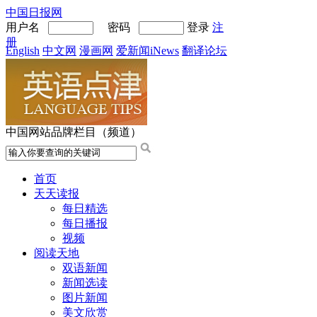
中国日报网
用户名
密码
登录
注
册
English
中文网
漫画网
爱新闻iNews
翻译论坛
中国网站品牌栏目（频道）
首页
天天读报
每日精选
每日播报
视频
阅读天地
双语新闻
新闻选读
图片新闻
美文欣赏