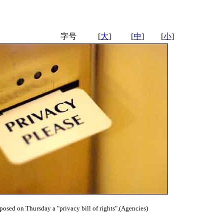
字号
[
大
]
[
中
]
[
小
]
osed on Thursday a "privacy bill of rights".(Agencies)