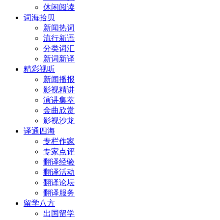
休闲阅读
词海拾贝
新闻热词
流行新语
分类词汇
新词新译
精彩视听
新闻播报
影视精讲
演讲集萃
金曲欣赏
影视沙龙
译通四海
专栏作家
专家点评
翻译经验
翻译活动
翻译论坛
翻译服务
留学八方
出国留学