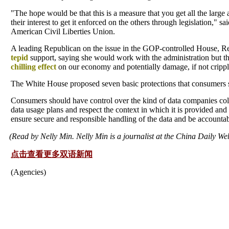
"The hope would be that this is a measure that you get all the large a
their interest to get it enforced on the others through legislation," s
American Civil Liberties Union.
A leading Republican on the issue in the GOP-controlled House, 
tepid
support, saying she would work with the administration but t
chilling effect
on our economy and potentially damage, if not crippl
The White House proposed seven basic protections that consumers
Consumers should have control over the kind of data companies col
data usage plans and respect the context in which it is provided a
ensure secure and responsible handling of the data and be accountab
(Read by Nelly Min. Nelly Min is a journalist at the China Daily Web
点击查看更多双语新闻
(Agencies)