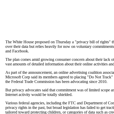
The White House proposed on Thursday a "privacy bill of rights" 
over their data but relies heavily for now on voluntary commitment
and Facebook.
The plan comes amid growing consumer concern about their lack of c
vast amounts of detailed information about their online activities and r
As part of the announcement, an online advertising coalition assoc
Microsoft Corp said its members agreed to placing "Do Not Track"
the Federal Trade Commission has been advocating since 2010.
But privacy advocates said that commitment was of limited scope a
Internet activity would be totally shielded.
Various federal agencies, including the FTC and Department of C
privacy rights in the past, but broad legislation has failed to get tr
tailored toward protecting children, or categories of data such as cre