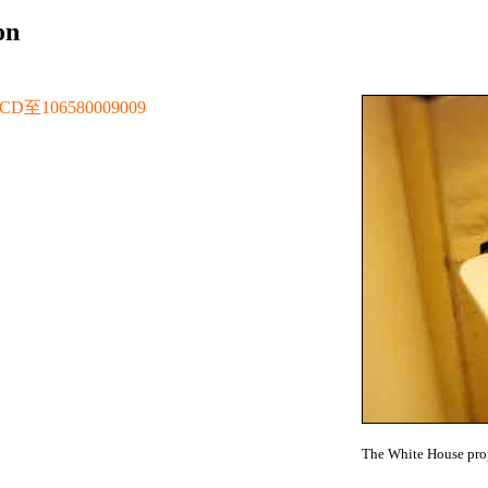
on
106580009009
The White House prop