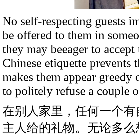
No self-respecting guests 
be offered to them in som
they may beeager to accept t
Chinese etiquette prevents 
makes them appear greedy or 
to politely refuse a couple o
在别人家里，任何一个有
主人给的礼物。无论多么