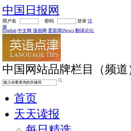
中国日报网
用户名
密码
登录
注
册
English
中文网
漫画网
爱新闻iNews
翻译论坛
中国网站品牌栏目（频道
首页
天天读报
每日精选