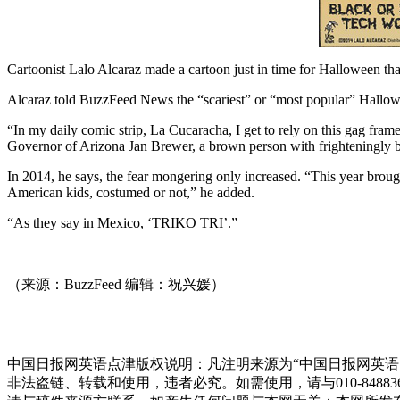
Cartoonist Lalo Alcaraz made a cartoon just in time for Halloween t
Alcaraz told BuzzFeed News the “scariest” or “most popular” Hallowee
“In my daily comic strip, La Cucaracha, I get to rely on this gag fra
Governor of Arizona Jan Brewer, a brown person with frighteningly b
In 2014, he says, the fear mongering only increased. “This year brought
American kids, costumed or not,” he added.
“As they say in Mexico, ‘TRIKO TRI’.”
（来源：BuzzFeed 编辑：祝兴媛）
中国日报网英语点津版权说明：凡注明来源为“中国日报网英语
非法盗链、转载和使用，违者必究。如需使用，请与010-848