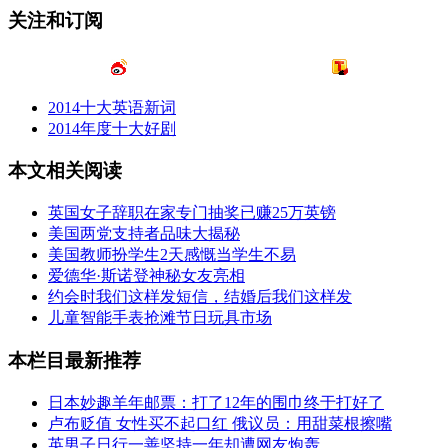
关注和订阅
2014十大英语新词
2014年度十大好剧
本文相关阅读
英国女子辞职在家专门抽奖已赚25万英镑
美国两党支持者品味大揭秘
美国教师扮学生2天感慨当学生不易
爱德华·斯诺登神秘女友亮相
约会时我们这样发短信，结婚后我们这样发
儿童智能手表抢滩节日玩具市场
本栏目最新推荐
日本妙趣羊年邮票：打了12年的围巾终于打好了
卢布贬值 女性买不起口红 俄议员：用甜菜根擦嘴
英男子日行一善坚持一年却遭网友炮轰