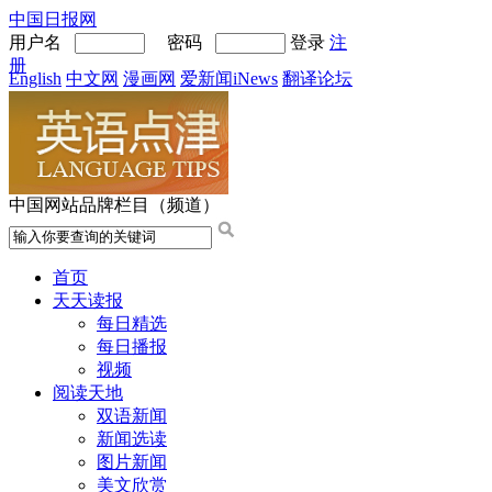
中国日报网
用户名
密码
登录
注
册
English
中文网
漫画网
爱新闻iNews
翻译论坛
中国网站品牌栏目（频道）
首页
天天读报
每日精选
每日播报
视频
阅读天地
双语新闻
新闻选读
图片新闻
美文欣赏