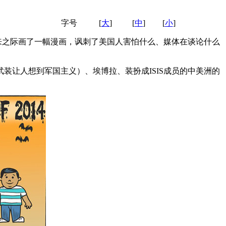
字号
[
大
]
[
中
]
[
小
]
来之际画了一幅漫画，讽刺了美国人害怕什么、媒体在谈论什么
让人想到军国主义）、埃博拉、装扮成ISIS成员的中美洲的