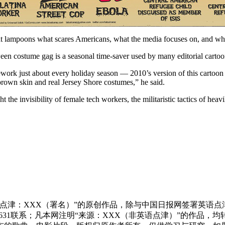
hat lampoons what scares Americans, what the media focuses on, and wh
n costume gag is a seasonal time-saver used by many editorial cartooni
mework just about every holiday season — 2010’s version of this cartoo
rown skin and real Jersey Shore costumes,” he said.
 the invisibility of female tech workers, the militaristic tactics of hea
点津：XXX（署名）”的原创作品，除与中国日报网签署英语
83631联系；凡本网注明“来源：XXX（非英语点津）”的作