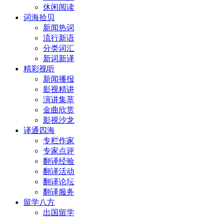
休闲阅读
词海拾贝
新闻热词
流行新语
分类词汇
新词新译
精彩视听
新闻播报
影视精讲
演讲集萃
金曲欣赏
影视沙龙
译通四海
专栏作家
专家点评
翻译经验
翻译活动
翻译论坛
翻译服务
留学八方
出国留学