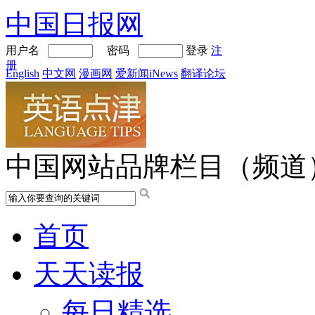
中国日报网
用户名
密码
登录
注
册
English
中文网
漫画网
爱新闻iNews
翻译论坛
中国网站品牌栏目（频道
首页
天天读报
每日精选