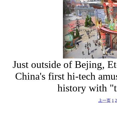
Just outside of Bejing, Et
China's first hi-tech a
history with "
上一页
1
2