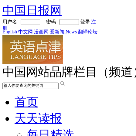
中国日报网
用户名
密码
登录
注
册
English
中文网
漫画网
爱新闻iNews
翻译论坛
中国网站品牌栏目（频道
首页
天天读报
每日精选