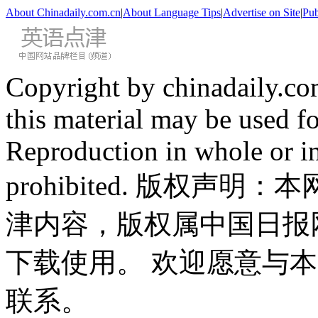
About Chinadaily.com.cn
|
About Language Tips
|
Advertise on Site
|
Pub
Copyright by chinadaily.com
this material may be used f
Reproduction in whole or in
prohibited. 版权
津内容，版权属中国日报
下载使用。 欢迎愿意与
联系。