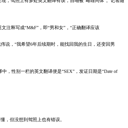
拿大人戴伟发现，驾照上有多处英文翻译有误，自嘲被“雌雄同体”。记者随
注释写成“M&F”，即“男和女”，“正确翻译应该
irth)才对。戴伟说，“我希望6年后续期时，能找回我的生日，还变回男
一栏的英文翻译便是“SEX”，发证日期是“Date of
不懂，但没想到驾照上也有错误。