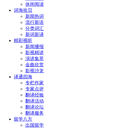
休闲阅读
词海拾贝
新闻热词
流行新语
分类词汇
新词新译
精彩视听
新闻播报
影视精讲
演讲集萃
金曲欣赏
影视沙龙
译通四海
专栏作家
专家点评
翻译经验
翻译活动
翻译论坛
翻译服务
留学八方
出国留学