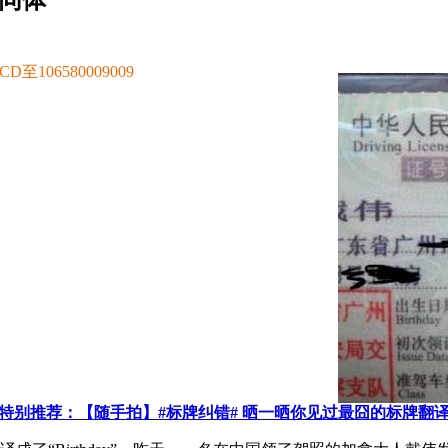
同体
106580009009
特别推荐：【随手拍】#标牌纠错# 晒一晒你见过最囧的标牌翻