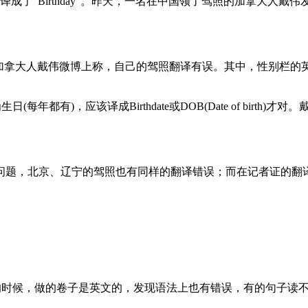
出生日期”被译成了“Birthday”。昨天，一名在中国领了驾照的加
拿大人戴伟微博上称，自己的驾照翻译有误。其中，性别栏的英文
意为生日(每年都有)，应该译成Birthdate或DOB(Date of b
，北京、辽宁的驾照也有同样的翻译错误；而在记者证的翻译中，性别
的时候，做的卷子是英文的，发现语法上也有错误，有的句子读