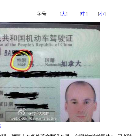
字号
[
大
]
[
中
]
[
小
]
译