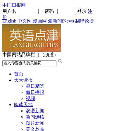
中国日报网
用户名
密码
登录
注
册
English
中文网
漫画网
爱新闻iNews
翻译论坛
中国网站品牌栏目（频道）
首页
天天读报
每日精选
每日播报
视频
阅读天地
双语新闻
新闻选读
图片新闻
美文欣赏