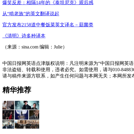
爆笑反差：相隔14年的《泰坦尼克》观后感
从“啃老族”的英文翻译说起
官方发布2158道中餐饭菜英文译名－菇菌类
《清明》诗多种译本
（来源：sina.com 编辑：Julie）
中国日报网英语点津版权说明：凡注明来源为“中国日报网英语
非法盗链、转载和使用，违者必究。如需使用，请与010-848
请与稿件来源方联系，如产生任何问题与本网无关；本网所发
精华推荐