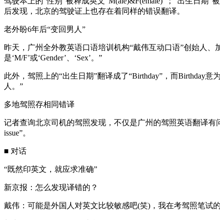
驾驶本上的“性别”被释成英文“M(ale)&F(emale)”；“
后发现，北京的驾驶证上也存在着同样的错误翻译。
老外盼6年后“变回男人”
昨天，广州全外教英语口语培训机构“戴伟互动口语”创始人、加
是‘M/F’或‘Gender’、‘Sex’。”
此外，驾照上的“出生日期”翻译成了“Birthday”，而Birthday
人。”
多地驾照存相同错译
记者查询北京司机的驾照发现，不仅是广州的驾照英语翻译有问题
issue”。
■ 对话
“既然印英文，就应求准确”
新京报：怎么发现译错的？
戴伟：可能是外国人对英文比较敏感吧(笑)，我在考驾照笔试