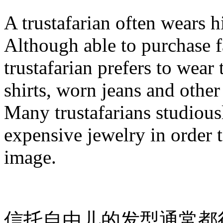
A trustafarian often wears hi
Although able to purchase f
trustafarian prefers to wear 
shirts, worn jeans and othe
Many trustafarians studious
expensive jewelry in order t
image.
信托自由儿的发型通常都