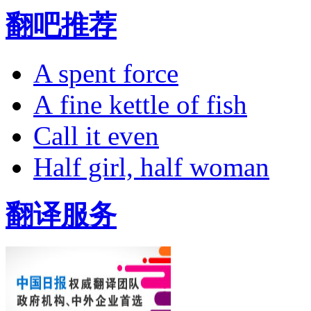
翻吧推荐
A spent force
A fine kettle of fish
Call it even
Half girl, half woman
翻译服务