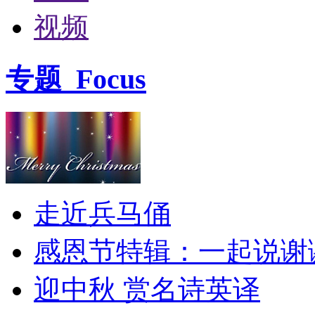
视频
专题
Focus
走近兵马俑
感恩节特辑：一起说谢
迎中秋 赏名诗英译