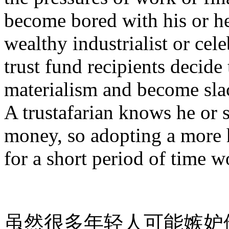
become bored with his or her
wealthy industrialist or cel
trust fund recipients decide 
materialism and become slac
A trustafarian knows he or s
money, so adopting a more 
for a short period of time wo
虽然很多年轻人可能嫉妒