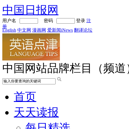
中国日报网
用户名
密码
登录
注
册
English
中文网
漫画网
爱新闻iNews
翻译论坛
中国网站品牌栏目（频道
首页
天天读报
每日精选