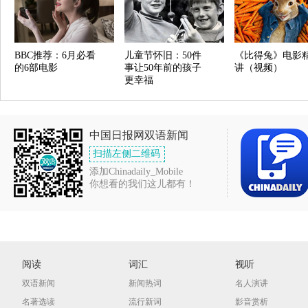
BBC推荐：6月必看
儿童节怀旧：50件
《比得兔》电影
的6部电影
事让50年前的孩子
讲（视频）
更幸福
中国日报网双语新闻
扫描左侧二维码
添加Chinadaily_Mobile
你想看的我们这儿都有！
阅读
词汇
视听
双语新闻
新闻热词
名人演讲
名著选读
流行新词
影音赏析