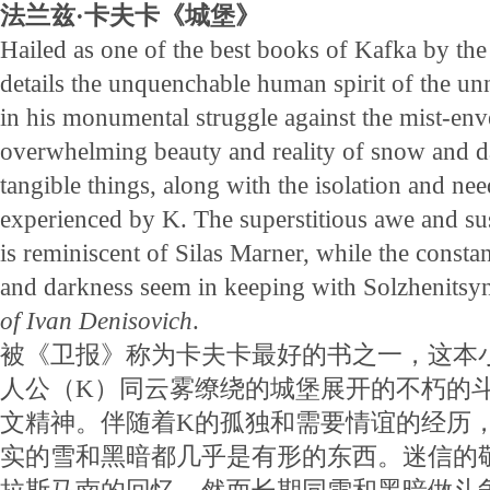
法兰兹·卡夫卡《城堡》
Hailed as one of the best books of Kafka by the
details the unquenchable human spirit of the u
in his monumental struggle against the mist-env
overwhelming beauty and reality of snow and d
tangible things, along with the isolation and n
experienced by K. The superstitious awe and sus
is reminiscent of Silas Marner, while the consta
and darkness seem in keeping with Solzhenitsy
of Ivan Denisovich
.
被《卫报》称为卡夫卡最好的书之一，这本
人公（K）同云雾缭绕的城堡展开的不朽的
文精神。伴随着K的孤独和需要情谊的经历
实的雪和黑暗都几乎是有形的东西。迷信的