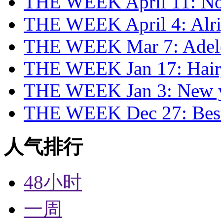
THE WEEK April 11: No 
THE WEEK April 4: Alrigh
THE WEEK Mar 7: Adel
THE WEEK Jan 17: Hair,
THE WEEK Jan 3: New y
THE WEEK Dec 27: Best
人气排行
48小时
一周