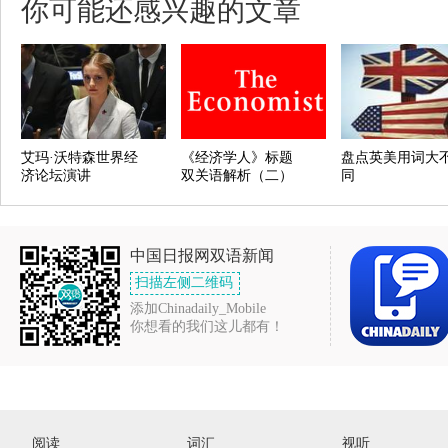
你可能还感兴趣的文章
艾玛·沃特森世界经
《经济学人》标题
盘点英美用词大
济论坛演讲
双关语解析（二）
同
中国日报网双语新闻
扫描左侧二维码
添加Chinadaily_Mobile
你想看的我们这儿都有！
阅读
词汇
视听