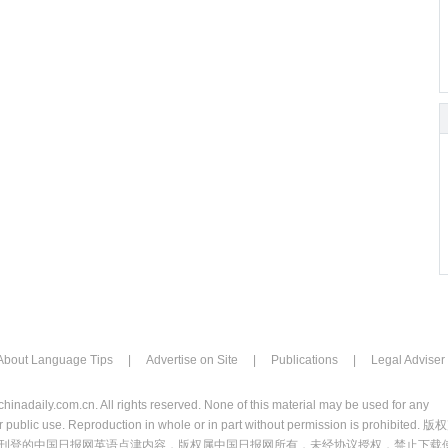
About Language Tips
|
Advertise on Site
|
Publications
|
Legal Adviser
chinadaily.com.cn. All rights reserved. None of this material may be used for any
 public use. Reproduction in whole or in part without permission is prohibited. 版
刊登的中国日报网英语点津内容，版权属中国日报网所有，未经协议授权，禁止下载