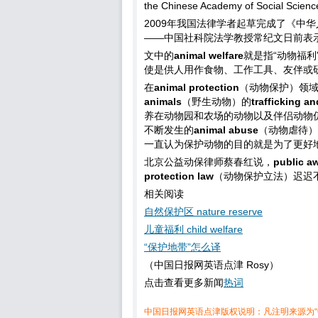
the Chinese Academy of Social Sciences
2009年我国法律学者起草完成了《中
——中国社科院法学教授常纪文日前表示
文中的
animal welfare
就是指“动物福
使是供人用作食物、工作工具、友伴或
在
animal protection
（动物保护）领
animals
（野生动物）的
trafficking a
养在动物园和农场的动物以及伴侣动物
不断发生的
animal abuse
（动物虐待）
一直认为保护动物的目的就是为了更好
北京公益动保律师蔡春红说，
public a
protection law
（动物保护立法）迟迟
相关阅读
自然保护区 nature reserve
儿童福利 child welfare
“保护地带”怎么译
（中国日报网英语点津 Rosy）
点击查看更多新闻
热词
中国日报网英语点津版权说明：凡注明来源为“