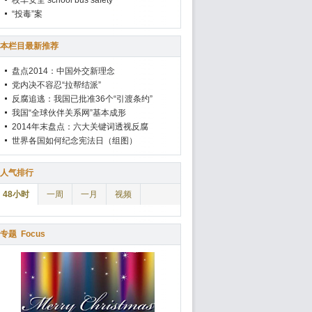
校车安全 school bus safety
“投毒”案
本栏目最新推荐
盘点2014：中国外交新理念
党内决不容忍“拉帮结派”
反腐追逃：我国已批准36个“引渡条约”
我国“全球伙伴关系网”基本成形
2014年末盘点：六大关键词透视反腐
世界各国如何纪念宪法日（组图）
人气排行
48小时
一周
一月
视频
专题
Focus