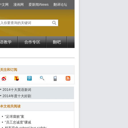
中文网
漫画网
爱新闻iNews
翻译论坛
语教学
合作专区
翻吧
关注和订阅
2014十大英语新词
2014年度十大好剧
本文相关阅读
“足球腐败”案
“员工忠诚度”骤减