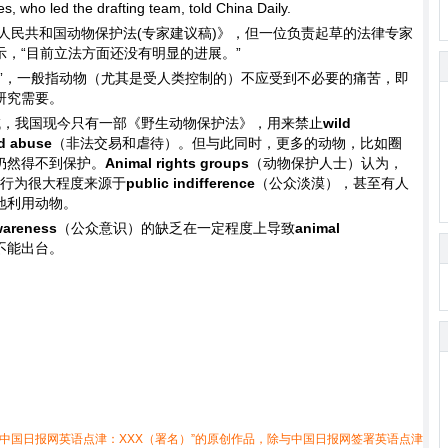
, who led the drafting team, told China Daily.
华人民共和国动物保护法(专家建议稿)》，但一位负责起草的法律专家
，“目前立法方面还没有明显的进展。”
利”，一般指动物（尤其是受人类控制的）不应受到不必要的痛苦，即
研究需要。
域，我国现今只有一部《野生动物保护法》，用来禁止
wild
nd abuse
（非法交易和虐待）。但与此同时，更多的动物，比如圈
仍然得不到保护。
Animal rights groups
（动物保护人士）认为，
行为很大程度来源于
public indifference
（公众淡漠），甚至有人
地利用动物。
wareness
（公众意识）的缺乏在一定程度上导致
animal
不能出台。
中国日报网英语点津：XXX（署名）”的原创作品，除与中国日报网签署英语点津