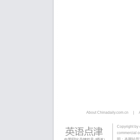
About Chinadaily.com.cn
|
Copyright by 
commercial or
明：本网站所