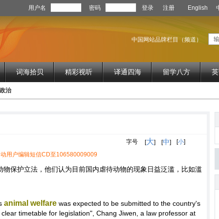
用户名
密码
登录
注册
English
中国网站品牌栏目（频道）
词海拾贝
精彩视听
译通四海
留学八方
英
d 政治
大
中
字号
[
小
]
[
]
[
]
动用户编辑短信CD至106580009009
动物保护立法，他们认为目前国内虐待动物的现象日益泛滥，比如滥
animal welfare
s
was expected to be submitted to the country's
no clear timetable for legislation", Chang Jiwen, a law professor at