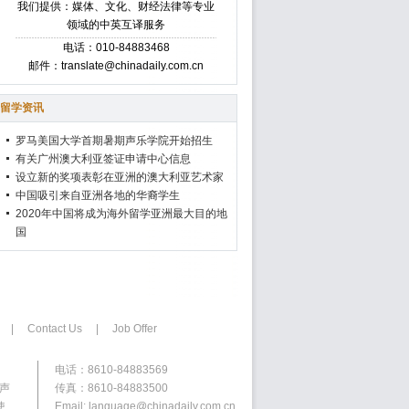
我们提供：媒体、文化、财经法律等专业
领域的中英互译服务
电话：010-84883468
邮件：translate@chinadaily.com.cn
留学资讯
罗马美国大学首期暑期声乐学院开始招生
有关广州澳大利亚签证申请中心信息
设立新的奖项表彰在亚洲的澳大利亚艺术家
中国吸引来自亚洲各地的华裔学生
2020年中国将成为海外留学亚洲最大目的地
国
|
Contact Us
|
Job Offer
电话：8610-84883569
权声
传真：8610-84883500
使
Email: language@chinadaily.com.cn