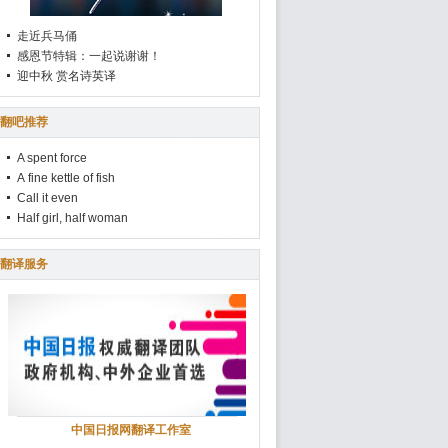
走近兵马俑
感恩节特辑：一起说谢谢！
迎中秋 赏名诗英译
翻吧推荐
A spent force
A fine kettle of fish
Call it even
Half girl, half woman
翻译服务
中国日报网翻译工作室