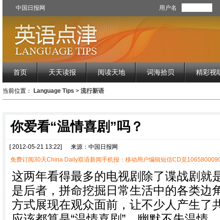
中国日报网
用户名
首页
天天读报
阅读天地
词海拾贝
精彩视
当前位置：
Language Tips
>
流行新语
你爱看“温情喜剧”吗？
[ 2012-05-21 13:22]
来源：中国日报网
免费订阅30天China Daily双语新闻手机报：移动用户编辑短信CD至1065800090
这两年看得最多的电视剧除了谍战剧就
是后者，拼命挖掘日常生活中的各类边
方式展现在观众面前，让不少人产生了
应该都算是“温情喜剧”，幽默不失温情