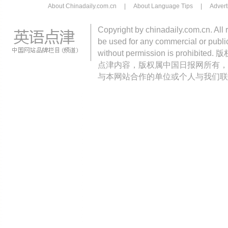
About Chinadaily.com.cn
|
About Language Tips
|
Advert
Copyright by chinadaily.com.cn. All 
be used for any commercial or public
without permission is pro
点津内容，版权属中国日报网所有，
与本网站合作的单位或个人与我们联