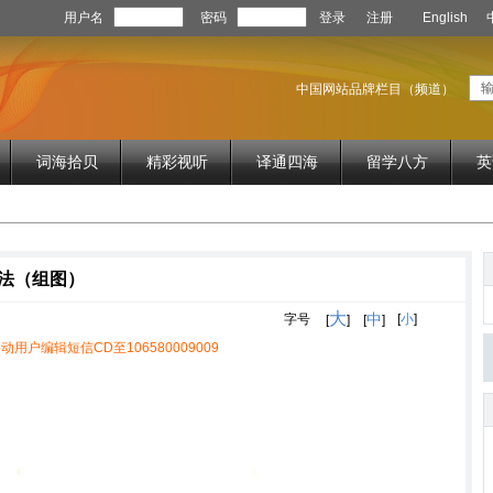
用户名
密码
登录
注册
English
中国网站品牌栏目（频道）
词海拾贝
精彩视听
译通四海
留学八方
英
说法（组图）
大
中
字号
[
小
]
[
]
[
]
动用户编辑短信CD至106580009009