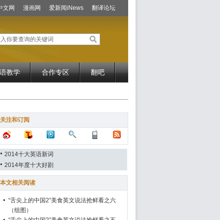
中文网
漫画网
爱新闻iNews
翻译论坛
语教学
合作专区
翻吧
关注和订阅
2014十大英语新词
2014年度十大好剧
本文相关阅读
“舌尖上的中国2”美食英文说法抢鲜看之六
（组图）