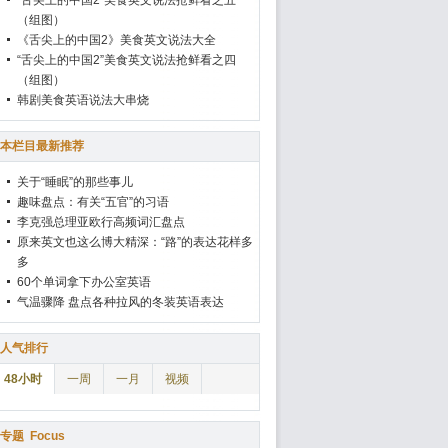
“舌尖上的中国2”美食英文说法抢鲜看之五
（组图）
《舌尖上的中国2》美食英文说法大全
“舌尖上的中国2”美食英文说法抢鲜看之四
（组图）
韩剧美食英语说法大串烧
本栏目最新推荐
关于“睡眠”的那些事儿
趣味盘点：有关“五官”的习语
李克强总理亚欧行高频词汇盘点
原来英文也这么博大精深：“路”的表达花样多
多
60个单词拿下办公室英语
气温骤降 盘点各种拉风的冬装英语表达
人气排行
48小时
一周
一月
视频
专题
Focus