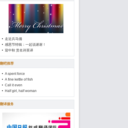
走近兵马俑
感恩节特辑：一起说谢谢！
迎中秋 赏名诗英译
翻吧推荐
A spent force
A fine kettle of fish
Call it even
Half girl, half woman
翻译服务