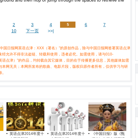
e ground and then hop or jump through the spaces to retrieve the
2
3
4
6
7
5
10
下一页
>>|
中国日报网英语点津：XXX（署名）”的原创作品，除与中国日报网签署英语点津
经允许不得非法盗链、转载和使用，违者必究。如需使用，请与010-
X（非英语点津）”的作品，均转载自其它媒体，目的在于传播更多信息，其他媒体如需
与本网无关；本网所发布的歌曲、电影片段，版权归原作者所有，仅供学习与研
除。
英语点津2014年度十
英语点津2014年度十
《中国日报》版《甄