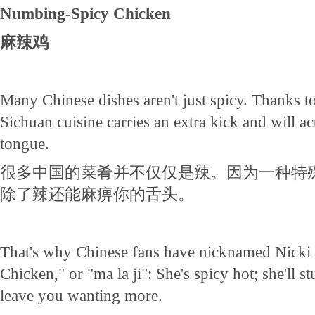
Numbing-Spicy Chicken
麻辣鸡
Many Chinese dishes aren't just spicy. Thanks t
Sichuan cuisine carries an extra kick and will 
tongue.
很多中国的菜肴并不仅仅是辣。因为一种特
除了辣还能麻痹你的舌头。
That's why Chinese fans have nicknamed Nick
Chicken," or "ma la ji": She's spicy hot; she'll 
leave you wanting more.