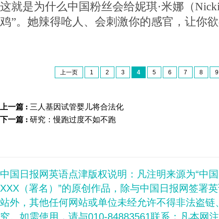
这就是为什么中国粉丝会给妮琪·米娜（Nicki 
鸡”。她辣得呛人、会刺激你的感官，让你
上一页
1
2
3
4
5
6
7
8
9
上一篇 :
三人基因试管婴儿将合法化
下一篇 :
研究：慢跑过度不如不跑
中国日报网英语点津版权说明：凡注明来源为“中
XXX（署名）”的原创作品，除与中国日报网签署
站外，其他任何网站或单位未经允许不得非法盗链
究。如需使用，请与010-84883561联系；凡本网