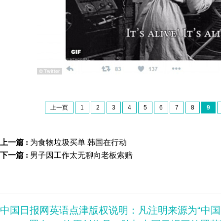
上一页
1
2
3
4
5
6
7
8
9
上一篇 :
为食物垃圾买单 韩国在行动
下一篇 :
男子因工作太无聊向老板索赔
中国日报网英语点津版权说明：凡注明来源为“中