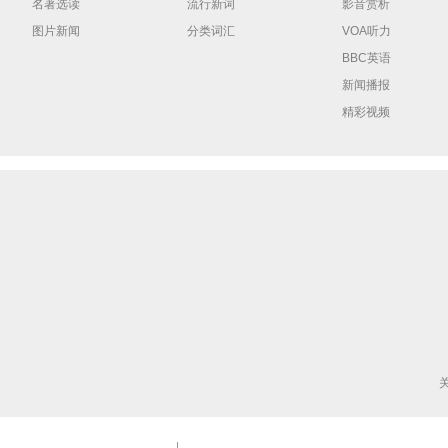
名著选读
流行新词
影音赏析
图片新闻
分类词汇
VOA听力
BBC英语
新闻播报
精彩视频