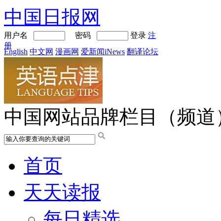
中国日报网
用户名
密码
登录
注
册
English
中文网
漫画网
爱新闻iNews
翻译论坛
中国网站品牌栏目（频道
首页
天天读报
每日精选