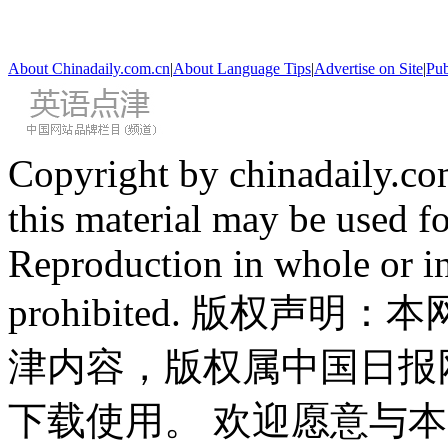
About Chinadaily.com.cn
|
About Language Tips
|
Advertise on Site
|
Pub
Copyright by chinadaily.com
this material may be used f
Reproduction in whole or in
prohibited. 版权
津内容，版权属中国日报
下载使用。 欢迎愿意与