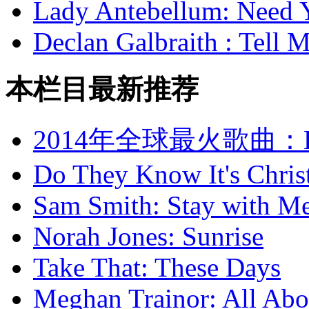
Lady Antebellum: Need
Declan Galbraith : Tell
本栏目最新推荐
2014年全球最火歌曲：H
Do They Know It's Chris
Sam Smith: Stay with M
Norah Jones: Sunrise
Take That: These Days
Meghan Trainor: All Abo