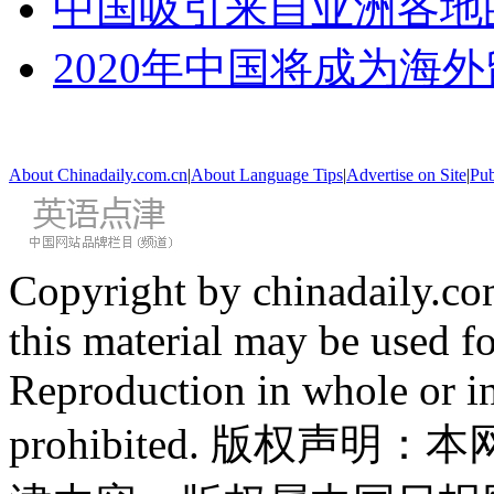
中国吸引来自亚洲各地
2020年中国将成为海
About Chinadaily.com.cn
|
About Language Tips
|
Advertise on Site
|
Pub
Copyright by chinadaily.com
this material may be used f
Reproduction in whole or in
prohibited. 版权