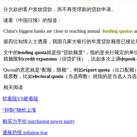
分欠款的客户发放贷款，而不再受理新的贷款申请。
请看《中国日报》的报道：
China's biggest banks are close to reaching annual
lending quotas
an
据四位知情人士透露，我国几家大银行的年度贷款额度已接近
文中的
lending quota
就是指“贷款额度”，指的是央行规定的单
措施限制
credit expansion
（信贷扩张），比如多次上调
deposit-
Quota的意思就是“配额，限额”，例如
export quota
（出口配额
低票数，比如
electoral quota
（当选商数）就指的是当选人当选
相关阅读
软着陆VS硬着陆
“抑制”物价上涨
购买力平价 purchasing power parity
通胀恐慌 inflation fear