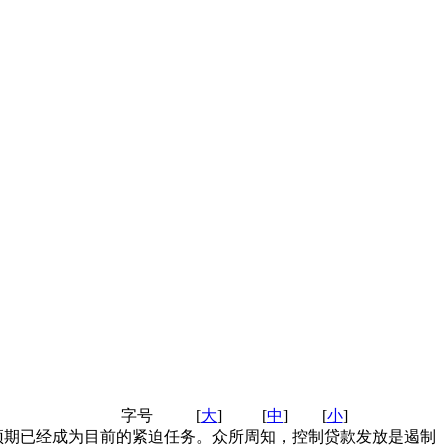
字号
[
大
]
[
中
]
[
小
]
预期已经成为目前的紧迫任务。众所周知，控制贷款发放是遏制