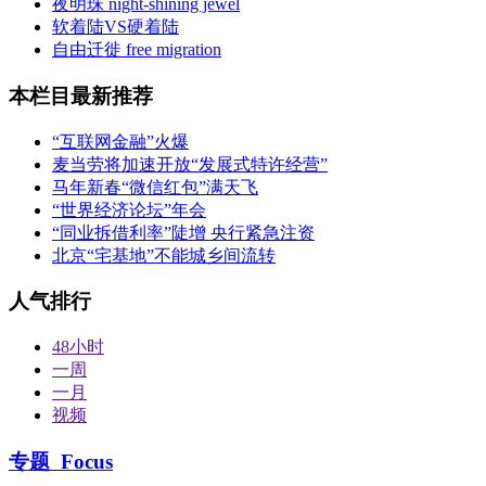
夜明珠 night-shining jewel
软着陆VS硬着陆
自由迁徙 free migration
本栏目最新推荐
“互联网金融”火爆
麦当劳将加速开放“发展式特许经营”
马年新春“微信红包”满天飞
“世界经济论坛”年会
“同业拆借利率”陡增 央行紧急注资
北京“宅基地”不能城乡间流转
人气排行
48小时
一周
一月
视频
专题
Focus