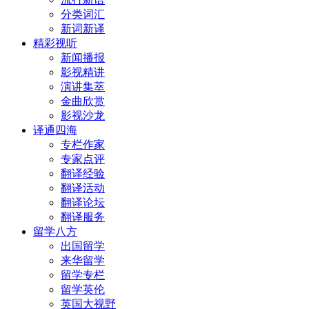
分类词汇
新词新译
精彩视听
新闻播报
影视精讲
演讲集萃
金曲欣赏
影视沙龙
译通四海
专栏作家
专家点评
翻译经验
翻译活动
翻译论坛
翻译服务
留学八方
出国留学
来华留学
留学专栏
留学英伦
英国大视野