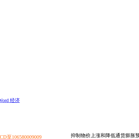
t Word 经济
抑制物价上涨和降低通货膨胀
106580009009