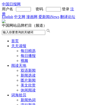
中国日报网
用户名
密码
登录
注
册
English
中文网
漫画网
爱新闻iNews
翻译论坛
中国网站品牌栏目（频道）
首页
天天读报
每日精选
每日播报
视频
阅读天地
双语新闻
新闻选读
图片新闻
美文欣赏
休闲阅读
词海拾贝
新闻热词
流行新语