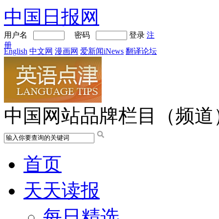
中国日报网
用户名
密码
登录
注
册
English
中文网
漫画网
爱新闻iNews
翻译论坛
中国网站品牌栏目（频道
首页
天天读报
每日精选