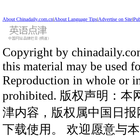
About Chinadaily.com.cn
|
About Language Tips
|
Advertise on Site
|
Pub
Copyright by chinadaily.com
this material may be used f
Reproduction in whole or in
prohibited. 版权
津内容，版权属中国日报
下载使用。 欢迎愿意与