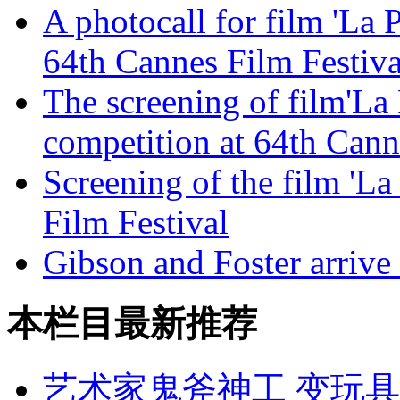
A photocall for film 'La 
64th Cannes Film Festiva
The screening of film'La 
competition at 64th Cann
Screening of the film 'La
Film Festival
Gibson and Foster arrive 
本栏目最新推荐
艺术家鬼斧神工 变玩