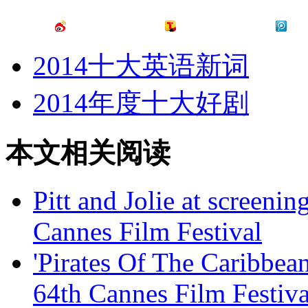
2014十大英语新词
2014年度十大好剧
本文相关阅读
Pitt and Jolie at screenin
Cannes Film Festival
'Pirates Of The Caribbean
64th Cannes Film Festiva