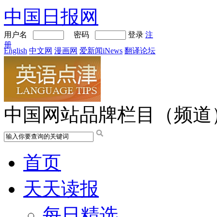
中国日报网
用户名
密码
登录
注
册
English
中文网
漫画网
爱新闻iNews
翻译论坛
中国网站品牌栏目（频道
首页
天天读报
每日精选