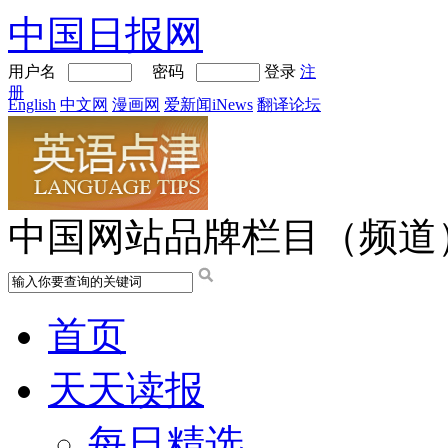
中国日报网
用户名
密码
登录
注
册
English
中文网
漫画网
爱新闻iNews
翻译论坛
中国网站品牌栏目（频道
首页
天天读报
每日精选