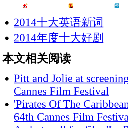
2014十大英语新词
2014年度十大好剧
本文相关阅读
Pitt and Jolie at screenin
Cannes Film Festival
'Pirates Of The Caribbean
64th Cannes Film Festiva