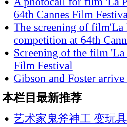
A photocall for film 'La 
64th Cannes Film Festiva
The screening of film'La 
competition at 64th Cann
Screening of the film 'La
Film Festival
Gibson and Foster arrive 
本栏目最新推荐
艺术家鬼斧神工 变玩