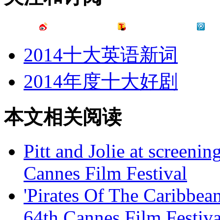
2014十大英语新词
2014年度十大好剧
本文相关阅读
Pitt and Jolie at screenin
Cannes Film Festival
'Pirates Of The Caribbean
64th Cannes Film Festiva