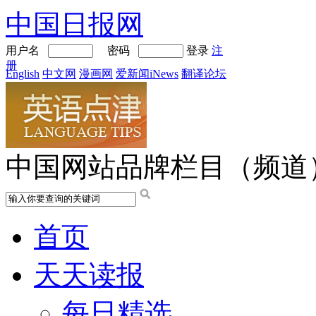
中国日报网
用户名
密码
登录
注
册
English
中文网
漫画网
爱新闻iNews
翻译论坛
中国网站品牌栏目（频道
首页
天天读报
每日精选