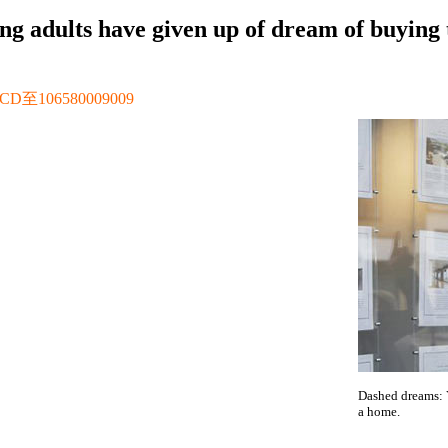
ng adults have given up of dream of buying
106580009009
Dashed dreams: 
a home.