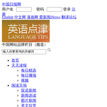
中国日报网
用户名
密码
登录
注
册
English
中文网
漫画网
爱新闻iNews
翻译论坛
中国网站品牌栏目（频道）
首页
天天读报
每日精选
每日播报
视频
阅读天地
双语新闻
新闻选读
图片新闻
美文欣赏