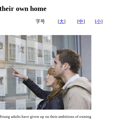
 their own home
字号
[
大
]
[
中
]
[
小
]
Young adults have given up on their ambitions of owning