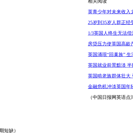
相关阅读
英青少年对未来收入太
25岁到35岁人群正经
1/3英国人终生无法
房贷压力使英国高龄
英国涌现“回巢族” 
英国就业前景黯淡 
英国啃老族群体壮大 
金融危机冲淡英国年
（中国日报网英语点津
ed（长期短缺）