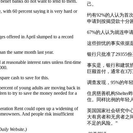
a belief banks do not want to lend to them.
己。
, with 60 percent saying it is very hard or
约有92%的人认为首
申请到按揭贷款十分
67%的人认为就连申
es offered in April slumped to a record
这些担忧的事实依据
han the same month last year.
银行只批准了2935
at reasonable interest rates unless first-time
事实是，银行和建筑
000.
巨额首付，通常在3万
pare cash to save for this.
调查发现，95%的年
percent of young adults are moving back in
dren to try to save the money needed for a
住房慈善机构Shelt
住。同样比例的年轻
eration Rent could open up a widening of
英国国家社会研究中心
meowners. And people risk insufficient
大有房者和无房者之
不足的风险。”
aily Website.)