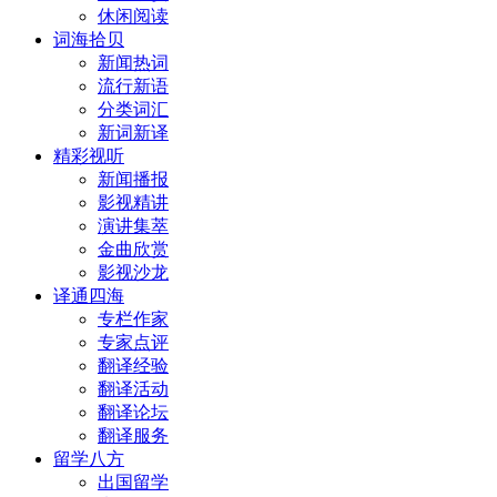
休闲阅读
词海拾贝
新闻热词
流行新语
分类词汇
新词新译
精彩视听
新闻播报
影视精讲
演讲集萃
金曲欣赏
影视沙龙
译通四海
专栏作家
专家点评
翻译经验
翻译活动
翻译论坛
翻译服务
留学八方
出国留学