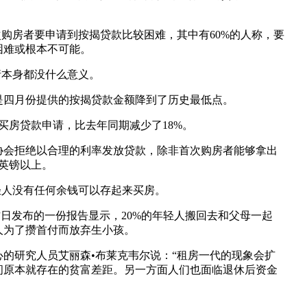
次购房者要申请到按揭贷款比较困难，其中有60%的人称，要
困难或根本不可能。
请本身都没什么意义。
是四月份提供的按揭贷款金额降到了历史最低点。
5份买房贷款申请，比去年同期减少了18%。
协会拒绝以合理的利率发放贷款，除非首次购房者能够拿出
英镑以上。
轻人没有任何余钱可以存起来买房。
er昨日发布的一份报告显示，20%的年轻人搬回去和父母一起
人为了攒首付而放弃生小孩。
的研究人员艾丽森•布莱克韦尔说：“租房一代的现象会扩
间原本就存在的贫富差距。另一方面人们也面临退休后资金