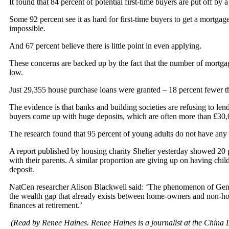
It found that 84 percent of potential first-time buyers are put off by 
Some 92 percent see it as hard for first-time buyers to get a mortgage
impossible.
And 67 percent believe there is little point in even applying.
These concerns are backed up by the fact that the number of mortgag
low.
Just 29,355 house purchase loans were granted – 18 percent fewer t
The evidence is that banks and building societies are refusing to lend 
buyers come up with huge deposits, which are often more than £30,
The research found that 95 percent of young adults do not have any s
A report published by housing charity Shelter yesterday showed 20 
with their parents. A similar proportion are giving up on having chil
deposit.
NatCen researcher Alison Blackwell said: ‘The phenomenon of Gen
the wealth gap that already exists between home-owners and non-ho
finances at retirement.’
(Read by Renee Haines. Renee Haines is a journalist at the China D