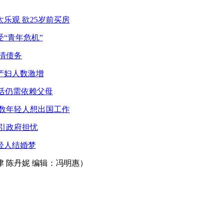
乐观 欲25岁前买房
受“青年危机”
偿清债务
产妇人数激增
生活仍需依赖父母
半数年轻人想出国工作
引政府担忧
轻人结婚梦
 陈丹妮 编辑：冯明惠）