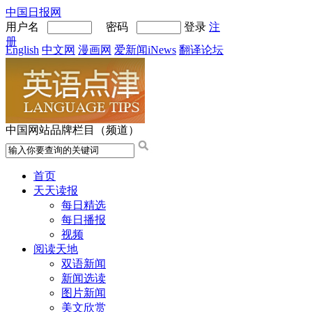
中国日报网
用户名
密码
登录
注
册
English
中文网
漫画网
爱新闻iNews
翻译论坛
中国网站品牌栏目（频道）
首页
天天读报
每日精选
每日播报
视频
阅读天地
双语新闻
新闻选读
图片新闻
美文欣赏