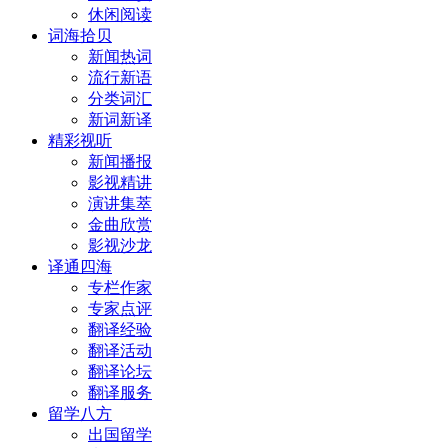
休闲阅读
词海拾贝
新闻热词
流行新语
分类词汇
新词新译
精彩视听
新闻播报
影视精讲
演讲集萃
金曲欣赏
影视沙龙
译通四海
专栏作家
专家点评
翻译经验
翻译活动
翻译论坛
翻译服务
留学八方
出国留学