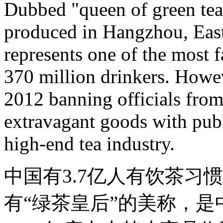
Dubbed "queen of green te
produced in Hangzhou, East
represents one of the most f
370 million drinkers. Howev
2012 banning officials from
extravagant goods with pub
high-end tea industry.
中国有3.7亿人有饮茶习
有“绿茶皇后”的美称，