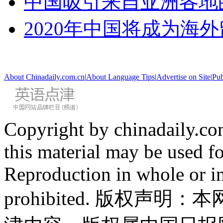
中国吸引来自亚洲各地
2020年中国将成为海
About Chinadaily.com.cn
|
About Language Tips
|
Advertise on Site
|
Pub
Copyright by chinadaily.com
this material may be used f
Reproduction in whole or in
prohibited. 版权