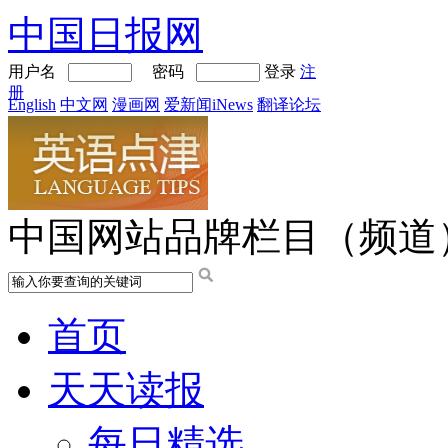
中国日报网
用户名
密码
登录
注
册
English
中文网
漫画网
爱新闻iNews
翻译论坛
中国网站品牌栏目（频道
首页
天天读报
每日精选