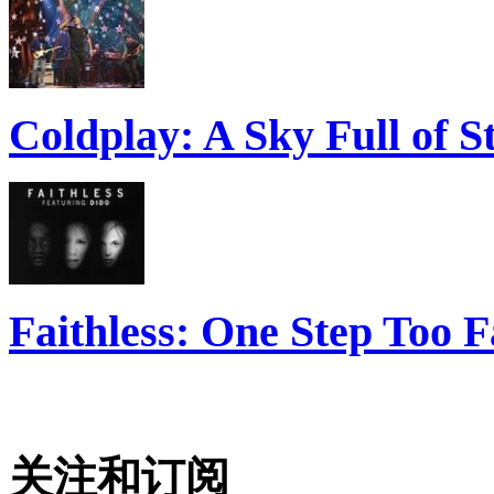
Coldplay: A Sky Full of S
Faithless: One Step Too F
关注和订阅