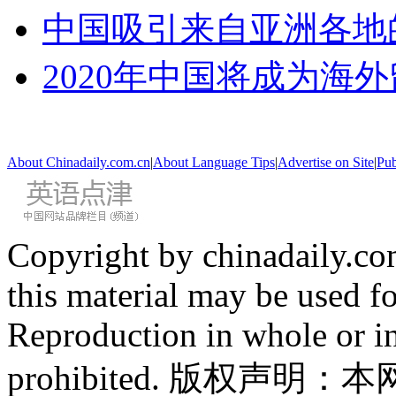
中国吸引来自亚洲各地
2020年中国将成为海
About Chinadaily.com.cn
|
About Language Tips
|
Advertise on Site
|
Pub
Copyright by chinadaily.com
this material may be used f
Reproduction in whole or in
prohibited. 版权