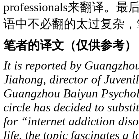
professionals来翻
语中不必翻的太过复杂，笔
笔者的译文（仅供参考）
It is reported by Guangzho
Jiahong, director of Juven
Guangzhou Baiyun Psycholog
circle has decided to substi
for “internet addiction diso
life, the topic fascinates a l