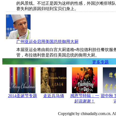
的风景线。不过正是因为这样的性感，外国沙滩排球队
赛失利的原因归结到宝贝们身上。
广州亚运会启用美国总统御用大厨
本届亚运会将由前白宫大厨道格•布拉德利担任餐饮服
管，布拉德利曾是四任美国总统的御用大厨。
更多专题
2014圣诞节专题
走近兵马俑
感恩节特辑：一
迎中秋 
起说谢谢！
Copyright by chinadaily.com.cn. All