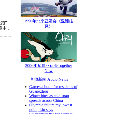
1990年北京亚运会《亚洲雄
抢跑”，
风》
比赛中，
2006年多哈亚运会Together
Now
音频新闻 Audio News
Games a boon for residents of
Guangzhou
Winter bites as cold snap
spreads across China
Olympic failure my lowest
point, Liu says