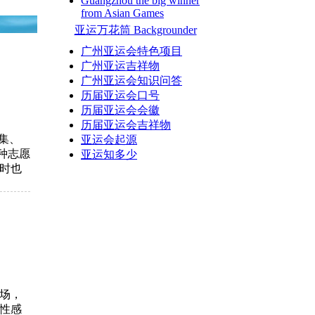
Guangzhou the big winner
from Asian Games
亚运万花筒 Backgrounder
广州亚运会特色项目
广州亚运吉祥物
广州亚运会知识问答
历届亚运会口号
历届亚运会会徽
历届亚运会吉祥物
集、
亚运会起源
种志愿
亚运知多少
时也
场，
性感