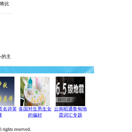
将比
务的主
赏名诗英
各国对生男生女
云南昭通鲁甸地
译
的偏好
震词汇专题
 rights reserved.