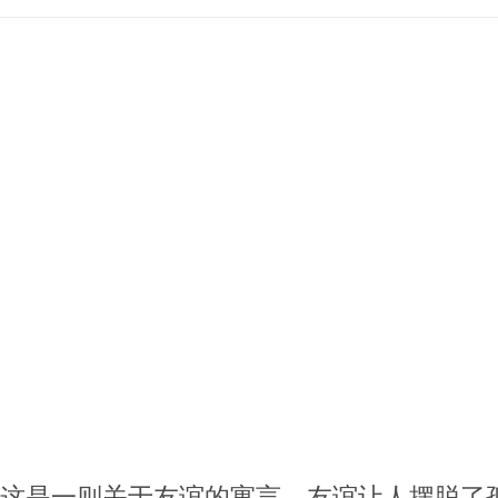
这是一则关于友谊的寓言。友谊让人摆脱了