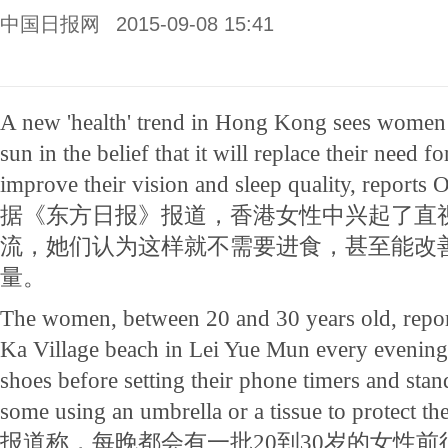
中国日报网
2015-09-08 15:41
A new 'health' trend in Hong Kong sees women st
sun in the belief that it will replace their need 
improve their vision and sleep quality, reports O
据《东方日报》报道，香港女性中兴起了直视
流，她们认为这样就不需要进食，甚至能改
量。
The women, between 20 and 30 years old, repor
Ka Village beach in Lei Yue Mun every evening 
shoes before setting their phone timers and stand 
some using an umbrella or a tissue to protect the
报道称，每晚都会有一批20到30岁的女性