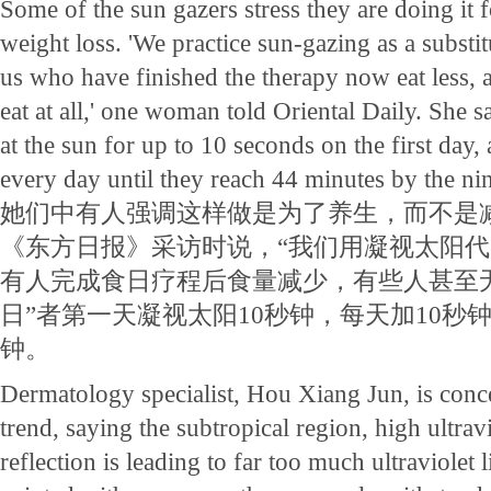
Some of the sun gazers stress they are doing it f
weight loss. 'We practice sun-gazing as a substi
us who have finished the therapy now eat less, 
eat at all,' one woman told Oriental Daily. She s
at the sun for up to 10 seconds on the first day
every day until they reach 44 minutes by the ni
她们中有人强调这样做是为了养生，而不是
《东方日报》采访时说，“我们用凝视太阳
有人完成食日疗程后食量减少，有些人甚至无
日”者第一天凝视太阳10秒钟，每天加10秒钟
钟。
Dermatology specialist, Hou Xiang Jun, is conce
trend, saying the subtropical region, high ultrav
reflection is leading to far too much ultraviolet 