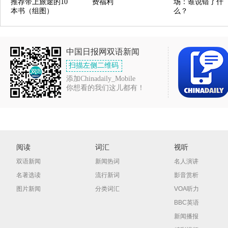
推荐带上旅途的10
费福利
场：谁说错了什
本书（组图）
么？
中国日报网双语新闻
扫描左侧二维码
添加Chinadaily_Mobile
你想看的我们这儿都有！
阅读
词汇
视听
双语新闻
新闻热词
名人演讲
名著选读
流行新词
影音赏析
图片新闻
分类词汇
VOA听力
BBC英语
新闻播报