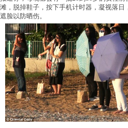
滩，脱掉鞋子，按下手机计时器，凝视落日
遮脸以防晒伤。