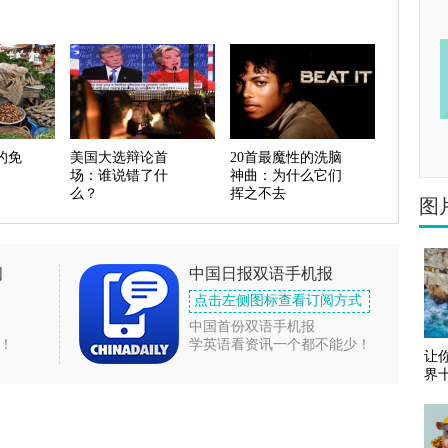
的免
美国大选辩论首
20首最魔性的洗脑
场：谁说错了什
神曲：为什么它们
么？
挥之不去
图
闻
中国日报双语手机报
点击左侧图标查看订阅方式
中国首份双语手机报
！
学英语看资讯一个都不能少！
让
界