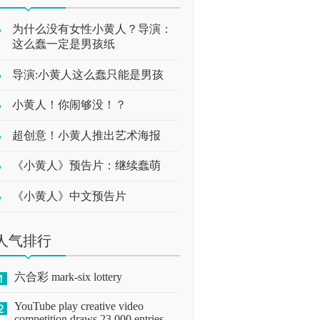
为什么没有女性小黄人？导演：
这么蠢一定是男孩纸
导演:小黄人这么蠢只能是男孩
小黄人！你闹够没！？
超创意！小黄人推出艺术海报
《小黄人》预告片：继续蠢萌
《小黄人》中文预告片
人气排行
六合彩 mark-six lottery
YouTube play creative video
competition draws 23,000 entries