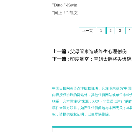
"Ditto!"-Kevin
“同上！”-凯文
上一页
1
2
3
4
上一篇 :
父母管束造成终生心理创伤
下一篇 :
印度航空：空姐太胖将丢饭碗
中国日报网英语点津版权说明：凡注明来源为“中国
内容授权协议的网站外，其他任何网站或单位未经允许
联系；凡本网注明“来源：XXX（非英语点津）”
稿件来源方联系，如产生任何问题与本网无关；本
权，请提供版权证明，以便尽快删除。