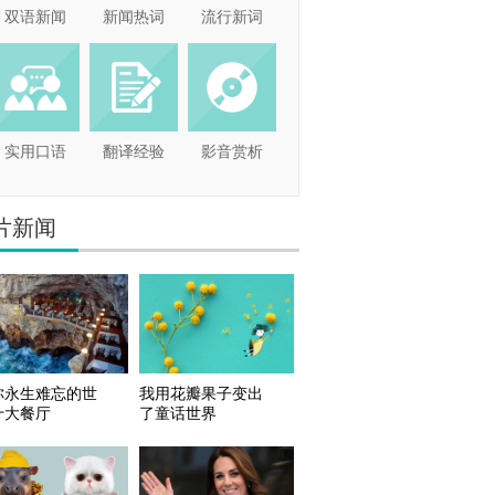
双语新闻
新闻热词
流行新词
实用口语
翻译经验
影音赏析
片新闻
你永生难忘的世
我用花瓣果子变出
十大餐厅
了童话世界