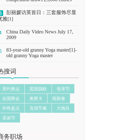
彭丽媛访英首日：三套服饰尽显
优雅[1]
China Daily Video News July 17,
2009
83-year-old granny Yoga master[1]-
old granny Yoga master
热搜词
里约奥运
英国脱欧
母亲节
全国两会
奥斯卡
闹新春
年终盘点
克强节奏
大阅兵
圣诞节
商务职场