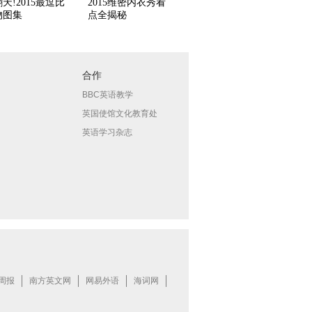
天!2015最逗比
2015维密内衣秀看
物图集
点全揭秘
合作
BBC英语教学
英国使馆文化教育处
英语学习杂志