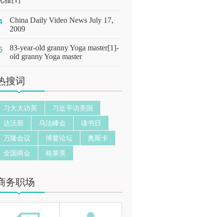
China Daily Video News July 17,
2009
83-year-old granny Yoga master[1]-
old granny Yoga master
热搜词
习大大访英
习近平访美国
达沃斯
乌法峰会
读书日
万隆会议
博鳌论坛
奥斯卡
全国两会
格莱美
商务职场