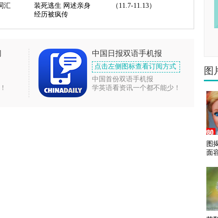
词汇
装死逃生 网述亲身
（11.7-11.13）
经历被疯传
闻
中国日报双语手机报
点击左侧图标查看订阅方式
图
中国首份双语手机报
！
学英语看资讯一个都不能少！
图
面