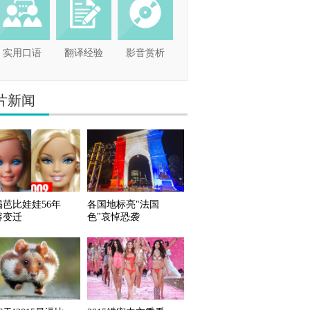
实用口语
翻译经验
影音赏析
片新闻
揭芭比娃娃56年
各国地标亮"法国
容变迁
色"哀悼恐袭