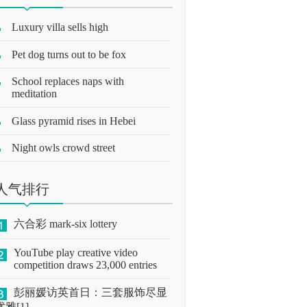
Luxury villa sells high
Pet dog turns out to be fox
School replaces naps with
meditation
Glass pyramid rises in Hebei
Night owls crowd street
人气排行
六合彩 mark-six lottery
YouTube play creative video
competition draws 23,000 entries
彭丽媛访英首日：三套服饰尽显
优雅[1]