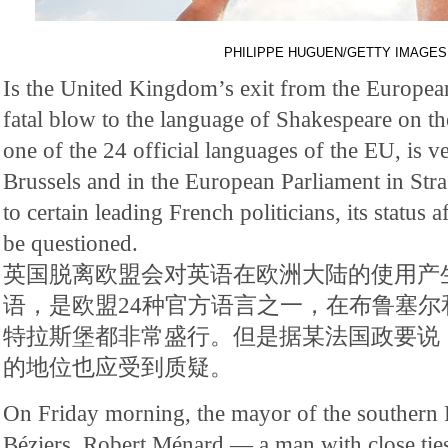
PHILIPPE HUGUEN/GETTY IMAGES
Is the United Kingdom’s exit from the Europea
fatal blow to the language of Shakespeare on th
one of the 24 official languages of the EU, is 
Brussels and in the European Parliament in Str
to certain leading French politicians, its status 
be questioned.
英国脱离欧盟会对英语在欧洲大陆的使用产
语，是欧盟24种官方语言之一，在布鲁塞尔
特拉斯堡都非常盛行。但是据某法国政要说
的地位也应受到质疑。
On Friday morning, the mayor of the southern
Béziers, Robert Ménard — a man with close ties