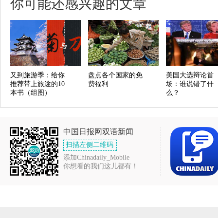
你可能还感兴趣的文章
又到旅游季：给你
盘点各个国家的免
美国大选辩论首
推荐带上旅途的10
费福利
场：谁说错了什
本书（组图）
么？
中国日报网双语新闻
扫描左侧二维码
添加Chinadaily_Mobile
你想看的我们这儿都有！