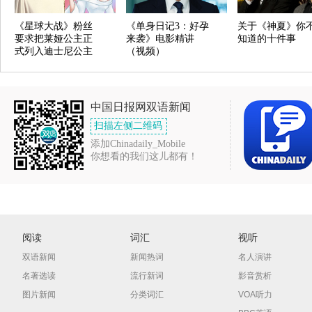
《星球大战》粉丝
《单身日记3：好孕
关于《神夏》你
要求把莱娅公主正
来袭》电影精讲
知道的十件事
式列入迪士尼公主
（视频）
中国日报网双语新闻
扫描左侧二维码
添加Chinadaily_Mobile
你想看的我们这儿都有！
阅读
词汇
视听
双语新闻
新闻热词
名人演讲
名著选读
流行新词
影音赏析
图片新闻
分类词汇
VOA听力