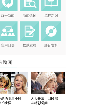
双语新闻
新闻热词
流行新词
实用口语
权威发布
影音赏析
片新闻
最爱的明星小时
人大开幕：回顾那
都长啥样
些精彩瞬间