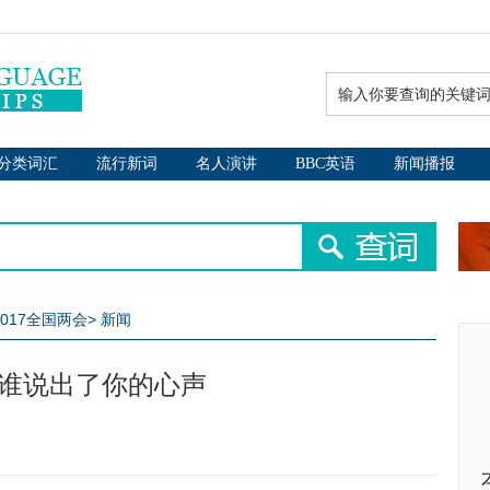
分类词汇
流行新词
名人演讲
BBC英语
新闻播报
2017全国两会
>
新闻
 谁说出了你的心声