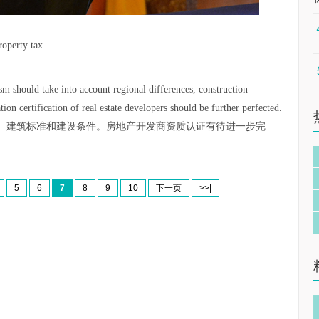
roperty tax
sm should take into account regional differences, construction
ion certification of real estate developers should be further perfected.
、建筑标准和建设条件。房地产开发商资质认证有待进一步完
5
6
7
8
9
10
下一页
>>|