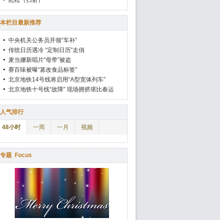
乱枪（扫射）
本栏目最新推荐
中央机关公务员开领“车补”
传统日历遇冷 “定制日历”走俏
麦当娜新唱片“母带”被盗
赛百味被曝“篡改食品标签”
北京地铁14号线将启用“A型宽体列车”
北京地铁十号线“故障” 现场拥挤堪比春运
人气排行
48小时
一周
一月
视频
专题
Focus