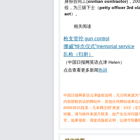
身份合同工(
civilian contractor
)，2
役，为三级下士（
petty officer 3rd cl
act
）。
相关阅读
枪支管控 gun control
挪威“悼念仪式”memorial service
乱枪（扫射）
（中国日报网英语点津 Helen）
点击查看更多新闻
热词
中国日报网英语点津版权说明：凡注明来源为“
内容授权协议的网站外，其他任何网站或单位未
84883631联系；凡本网注明“来源：XX
转载，请与稿件来源方联系，如产生任何问题
究，如果侵权，请提供版权证明，以便尽快删