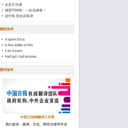
走近兵马俑
感恩节特辑：一起说谢谢！
迎中秋 赏名诗英译
翻吧推荐
A spent force
A fine kettle of fish
Call it even
Half girl, half woman
翻译服务
中国日报网翻译工作室
我们提供：媒体、文化、财经法律等专业