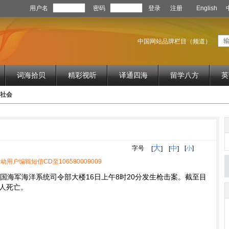
用户名
密码
登录
注册
English
中国网站品牌栏目（频道）
词海拾贝
精彩视听
译通四海
留学八方
英
d 社会
大
中
字号
[
小
]
[
]
[
]
动用户编辑短信CD至106580009009
国海军海洋系统司令部大楼16日上午8时20分发生枪击案。截至目
3人死亡。