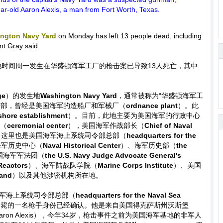
year-old Aaron Alexis, a man from Fort Worth, Texas.
ngton Navy Yard
on Monday has left 13 people dead, including
t Gray said.
地时间周一发生在华盛顿海军工厂的枪击案已导致13人死亡，其中
ge
）的发生地
Washington Navy Yard
，通常被称为“华盛顿海军工
南部，曾经是美国海军的造船厂和军械厂（
ordnance plant
）。此
shore establishment
）。目前，此地主要为美国海军的行政中心
（
ceremonial center
），美国海军作战部长（
Chief of Naval
，这里也是美国海军海上系统司令部总部（
headquarters for the
海军历史中心（
Naval Historical Center
）、海军历史部（
the
国海军军法团（
the U.S. Navy Judge Advocate General's
Reactors
）、海军陆战队学院（
Marine Corps Institute
）、美国
Band
）以及其他涉密机构所在地。
军海上系统司令部总部（
headquarters for the Naval Sea
击毙的一名枪手身份已经确认。他是来自美国得克萨斯州沃斯堡
（Aaron Alexis），今年34岁，枪击事件之前为美国海军基地的非军人