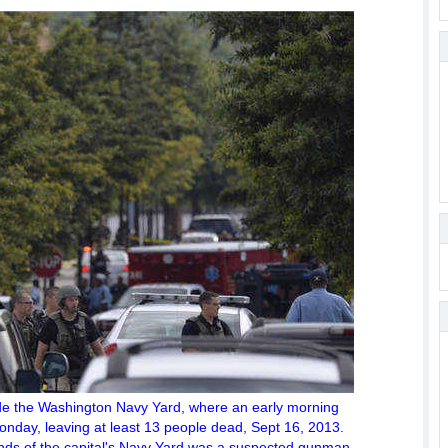
ide the Washington Navy Yard, where an early morning
day, leaving at least 13 people dead, Sept 16, 2013.
ds of the capital's Navy Yard was a suspected gunman,