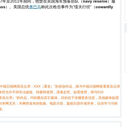
007年至2011年期间，他曾在美国海军预备部队（
navy reserve
）服
ass
）。美国总统
奥巴马
称此次枪击事件为“懦夫行径”（
cowardly
中国日报网英语点津：XXX（署名）”的原创作品，除与中国日报网签署英语点津
经允许不得非法盗链、转载和使用，违者必究。如需使用，请与010-
X（非英语点津）”的作品，均转载自其它媒体，目的在于传播更多信息，其他媒体如需
与本网无关；本网所发布的歌曲、电影片段，版权归原作者所有，仅供学习与研
除。