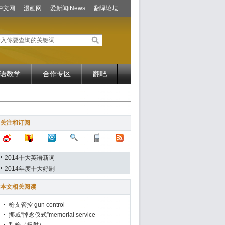
中文网
漫画网
爱新闻iNews
翻译论坛
语教学
合作专区
翻吧
关注和订阅
2014十大英语新词
2014年度十大好剧
本文相关阅读
枪支管控 gun control
挪威“悼念仪式”memorial service