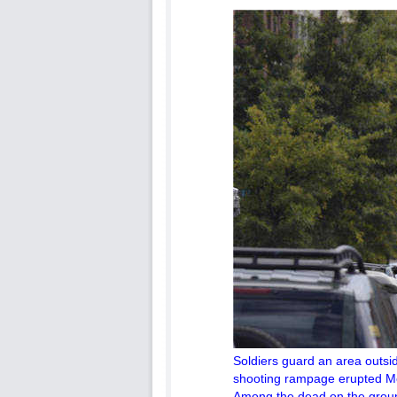
Soldiers guard an area outs
shooting rampage erupted Mon
Among the dead on the groun