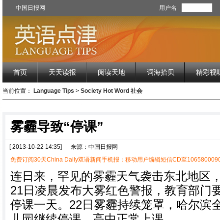
中国日报网
用户名
首页
天天读报
阅读天地
词海拾贝
精彩视
当前位置：
Language Tips
>
Society Hot Word 社会
雾霾导致“停课”
[ 2013-10-22 14:35]
来源：中国日报网
免费订阅30天China Daily双语新闻手机报：移动用户编辑短信CD至1065800090
连日来，罕见的雾霾天气袭击东北地区
21日凌晨发布大雾红色警报，教育部门
停课一天。22日雾霾持续笼罩，哈尔滨
儿园继续停课，高中正常上课。