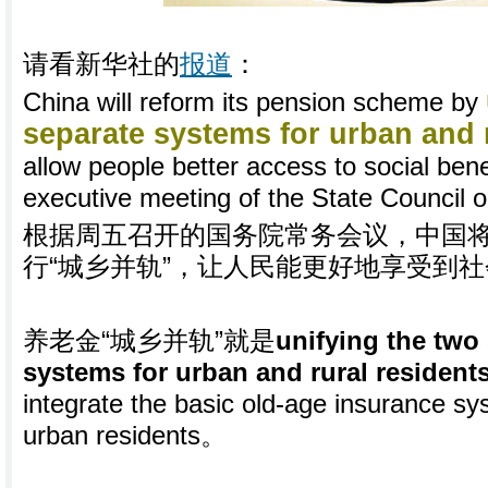
请看新华社的
报道
：
China will reform its pension scheme by
separate systems for urban and 
allow people better access to social bene
executive meeting of the State Council o
根据周五召开的国务院常务会议，中国
行“城乡并轨”，让人民能更好地享受到
养老金“城乡并轨”就是
unifying the two
systems for urban and rural resident
integrate the basic old-age insurance sy
urban residents。