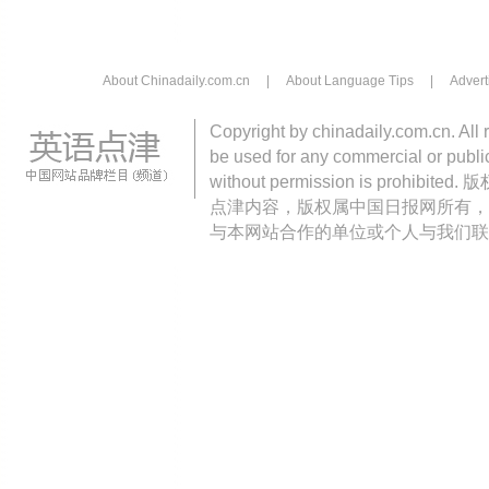
About Chinadaily.com.cn
|
About Language Tips
|
Advert
Copyright by chinadaily.com.cn. All 
be used for any commercial or public
without permission is pro
点津内容，版权属中国日报网所有，
与本网站合作的单位或个人与我们联