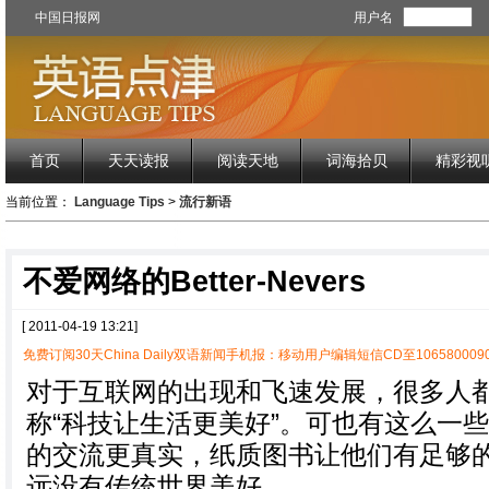
中国日报网
用户名
首页
天天读报
阅读天地
词海拾贝
精彩视
当前位置：
Language Tips
>
流行新语
不爱网络的Better-Nevers
[ 2011-04-19 13:21]
免费订阅30天China Daily双语新闻手机报：移动用户编辑短信CD至1065800090
对于互联网的出现和飞速发展，很多人
称“科技让生活更美好”。可也有这么一
的交流更真实，纸质图书让他们有足够
远没有传统世界美好。