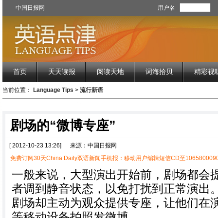
中国日报网
用户名
首页
天天读报
阅读天地
词海拾贝
精彩视
当前位置：
Language Tips
>
流行新语
剧场的“微博专座”
[ 2012-10-23 13:26]
来源：中国日报网
免费订阅30天China Daily双语新闻手机报：移动用户编辑短信CD至1065800090
一般来说，大型演出开始前，剧场都会
者调到静音状态，以免打扰到正常演出
剧场却主动为观众提供专座，让他们在
等移动设备拍照发微博。