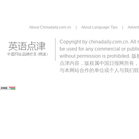
About Chinadaily.com.cn
|
About Language Tips
|
Advert
Copyright by chinadaily.com.cn. All 
be used for any commercial or public
without permission is pro
点津内容，版权属中国日报网所有，
与本网站合作的单位或个人与我们联