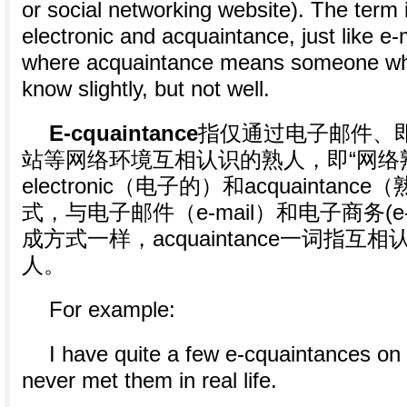
or social networking website). The term 
electronic and acquaintance, just like 
where acquaintance means someone wh
know slightly, but not well.
E-cquaintance
指仅通过电子邮件、
站等网络环境互相认识的熟人，即“网络
electronic（电子的）和acquainta
式，与电子邮件（e-mail）和电子商务(e-
成方式一样，acquaintance一词指
人。
For example:
I have quite a few e-cquaintances on
never met them in real life.